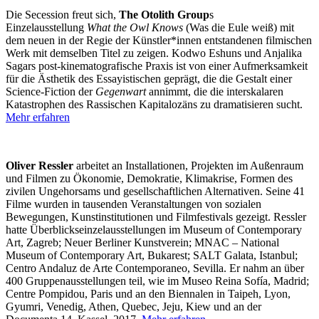
Die Secession freut sich,
The Otolith Group
s
Einzelausstellung
What the Owl Knows
(Was die Eule weiß)
mit
dem neuen in der Regie der Künstler*innen entstandenen filmischen
Werk mit demselben Titel zu zeigen. Kodwo Eshuns und Anjalika
Sagars post-kinematografische Praxis ist von einer Aufmerksamkeit
für die Ästhetik des Essayistischen geprägt, die die Gestalt einer
Science-Fiction der
Gegenwart
annimmt, die die interskalaren
Katastrophen des Rassischen Kapitalozäns zu dramatisieren sucht.
Mehr erfahren
Oliver Ressler
arbeitet an Installationen, Projekten im Außenraum
und Filmen zu Ökonomie, Demokratie, Klimakrise, Formen des
zivilen Ungehorsams und gesellschaftlichen Alternativen. Seine 41
Filme wurden in tausenden Veranstaltungen von sozialen
Bewegungen, Kunstinstitutionen und Filmfestivals gezeigt. Ressler
hatte Überblickseinzelausstellungen im Museum of Contemporary
Art, Zagreb; Neuer Berliner Kunstverein; MNAC – National
Museum of Contemporary Art, Bukarest; SALT Galata, Istanbul;
Centro Andaluz de Arte Contemporaneo, Sevilla. Er nahm an über
400 Gruppenausstellungen teil, wie im Museo Reina Sofía, Madrid;
Centre Pompidou, Paris und an den Biennalen in Taipeh, Lyon,
Gyumri, Venedig, Athen, Quebec, Jeju, Kiew und an der