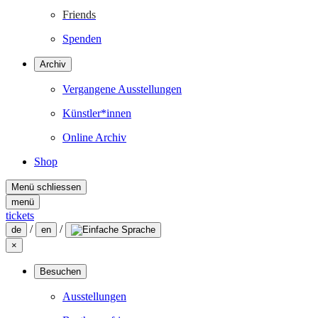
Friends
Spenden
Archiv
Vergangene Ausstellungen
Künstler*innen
Online Archiv
Shop
Menü schliessen
menü
tickets
/
/
de
en
×
Besuchen
Ausstellungen