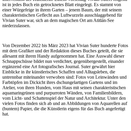
ist in jedes Buch ein getrocknetes Blatt eingelegt. Es stammt von
einer Würgefeige in ihrem Garten – jenem Baum, der mit seinem
charakteristischen Geflecht aus Luftwurzeln ausschlaggebend für
Vivian Suter war, sich an dem magischen Ort am Atitlán-See
niederzulassen.
Von Dezember 2022 bis März 2023 hat Vivian Suter hunderte Fotos
mit dem Grafiker und der Redaktion dieses Buches geteilt, die sie
allesamt mit ihrem Handy aufgenommen hat. Eine Auswahl dieser
Schnappschüsse bildet nun verdichtet, gegenübergestellt, einander
ergänzend eine Art fotografisches Journal. Suter gewährt hier
Einblicke in ihr künstlerisches Schaffen und Alltagsleben, die
untrennbar miteinander verwoben sind: Fotos von Leinwänden und
Farbtöpfen im Dickicht ihres dschungelartigen Gartens und im
Atelier, von ihren Hunden, vom Haus mit seinen charakteristischen
aquamaringrünen und purpurroten Wänden, von Familienbildern,
vom Licht- und Schattenspiel der Natur und Architektur. Unter den
vielen Fotos finden sich ab und an Abbildungen von Aquarellen auf
(buntem) Papier, die die Künstlerin eigens für das Buch angefertigt
hat.