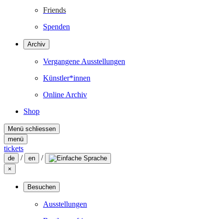
Friends
Spenden
Archiv
Vergangene Ausstellungen
Künstler*innen
Online Archiv
Shop
Menü schliessen
menü
tickets
/
/
de
en
×
Besuchen
Ausstellungen