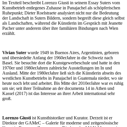
Im Textteil beschreibt Lorenzo Giusti in seinem Essay Suters vom
Kunstbetrieb entlegenes Zuhause in Panajachel als schöpferischen
Ruhepunkt; Dieter Roelstraete analysiert nicht nur die Bedeutung
der Landschaft in Suters Bildern, sondern begreift diese gleich selbst
als Landschaften, während die Künstlerin im Gespräch mit Jeanette
Pacher unter anderem über ihre familiären Bindungen nach Wien
erzählt.
Vivian Suter
wurde 1949 in Buenos Aires, Argentinien, geboren
und übersiedelte Anfang der 1960er­Jahre in die Schweiz nach
Basel. Sie besuchte dort die Kunstgewerbeschule und hatte in den
1970er­ und 1980er­Jahren zahlreiche Ausstellungen im In­ und
Ausland. Mitte der 1980er­Jahre ließ sich die Künstlerin abseits des
westlichen Kunstbetriebs in Panajachel in Guatemala nieder, wo sie
heute noch lebt und arbeitet. Bis Mitte der 2010er­Jahre war es ruhig
um sie; seit ihrer Teilnahme an der documenta 14 in Athen und
Kassel (2017) ist das Interesse an ihrer Arbeit international sehr
groß.
Lorenzo Giusti
ist Kunsthistoriker und Kurator. Derzeit ist er
Direktor der GAMeC – Galerie für moderne und zeitgenössische