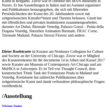
Kunst in Bergamo. Zuvor war er Direktor des MAN-Museums in
Nuoro. Er hat Ausstellungen in Italien und im Ausland organisiert
und Publikationen herausgegeben, die sich mit führenden
Persönlichkeiten der Kunst des 20. Jahrhunderts sowie mit
zeitgenössischen Künstler*innen und Themen befassen. Giusti hat
mit öffentlichen und privaten Institutionen zusammengearbeitet,
darunter Art Dubai, Biennale Venedig, Palazzo Grassi – Punta della
Dogana Venedig, Shenzhen Animation Biennale, FRAC Corse,
Triennale Mailand, Palazzo Strozzi Florenz und andere.
Dieter Roelstraete
ist Kurator am Neubauer Collegium for Culture
and Society an der University of Chicago. Zuvor war er Mitglied
des Kuratorenteams für die documenta 14 in Athen und Kassel 2017
sowie Kurator am Museum of Contemporary Art Chicago und am
MuHKA in Antwerpen. Er ist Teil von Thought Council, dem
kuratorischen Think Tank der Fondazione Prada in Mailand und
Venedig. Roelstraete hat zahlreiche Publikationen über
zeitgenössische Kunst und damit verbundene philosophische Fragen
veröffentlicht.
/
Ausstellung
Vivian Suter