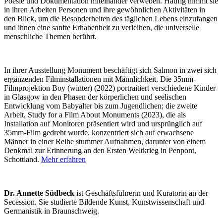
Poesie und Dokumentation miteinander verweben. Häufig nimmt sie
in ihren Arbeiten Personen und ihre gewöhnlichen Aktivitäten in
den Blick, um die Besonderheiten des täglichen Lebens einzufangen
und ihnen eine sanfte Erhabenheit zu verleihen, die universelle
menschliche Themen berührt.
In ihrer Ausstellung Monument beschäftigt sich Salmon in zwei sich
ergänzenden Filminstallationen mit Männlichkeit. Die 35mm-
Filmprojektion Boy (winter) (2022) portraitiert verschiedene Kinder
in Glasgow in den Phasen der körperlichen und seelischen
Entwicklung vom Babyalter bis zum Jugendlichen; die zweite
Arbeit, Study for a Film About Monuments (2023), die als
Installation auf Monitoren präsentiert wird und ursprünglich auf
35mm-Film gedreht wurde, konzentriert sich auf erwachsene
Männer in einer Reihe stummer Aufnahmen, darunter von einem
Denkmal zur Erinnerung an den Ersten Weltkrieg in Penpont,
Schottland.
Mehr erfahren
Dr. Annette Südbeck
ist Geschäftsführerin und Kuratorin an der
Secession. Sie studierte Bildende Kunst, Kunstwissenschaft und
Germanistik in Braunschweig.