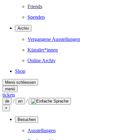
Friends
Spenden
Archiv
Vergangene Ausstellungen
Künstler*innen
Online Archiv
Shop
Menü schliessen
menü
tickets
/
/
de
en
×
Besuchen
Ausstellungen