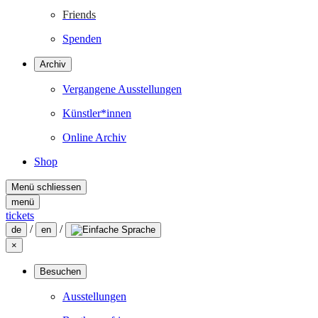
Friends
Spenden
Archiv
Vergangene Ausstellungen
Künstler*innen
Online Archiv
Shop
Menü schliessen
menü
tickets
/
/
de
en
×
Besuchen
Ausstellungen