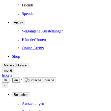
Friends
Spenden
Archiv
Vergangene Ausstellungen
Künstler*innen
Online Archiv
Shop
Menü schliessen
menü
tickets
/
/
de
en
×
Besuchen
Ausstellungen