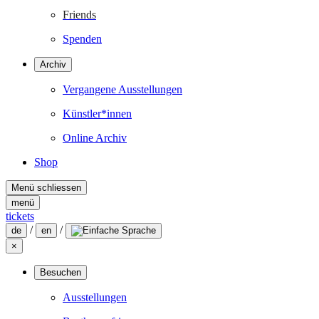
Friends
Spenden
Archiv
Vergangene Ausstellungen
Künstler*innen
Online Archiv
Shop
Menü schliessen
menü
tickets
/
/
de
en
×
Besuchen
Ausstellungen