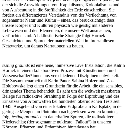
der sich die Auswirkungen von Kapitalismus, Kolonialismus und
von Ausbeutung in die Stofflichkeit der Erde einschreiben. Sie
fordert ein differenziertes Verständnis von der Verflechtung von
sogenannter Natur und Kultur – eines, das berücksichtigt, dass
unsere Körper und Kulturen physisch wie geistig mit anderen
Lebewesen und den Elementen, die unsere Welt ausmachen,
verflochten sind. Als künstlerische Strategie folgt Hornek
Geschichten und Spuren der materiellen Welt in ihre zahllosen
Netzwerke, um daraus Narrationen zu bauen.
testing grounds
ist eine neue, immersive Live-Installation, die Katrin
Hornek in einem kollaborativen Prozess mit Künstlerinnen und
Wissenschaftler*innen aus verschiedenen Disziplinen entwickelt.
Die Zusammenarbeit mit Karin Pauer, Sabina Holzer und Zosia
Hołubowska legt einen Grundstein für die Arbeit, die ein sensibles,
dringendes Thema behandelt: Es geht um die weltweit messbaren
Belege für radioaktive Strahlung in Folge der Erprobung und des
Einsatzes von Atomwaffen bei hunderten oberirdischen Tests seit
1945. Ausgehend von einer lokalen Erdprobe am Karlsplatz
, in der
geringste Mengen an Plutonium nachgewiesen werden konnten
,
folgt
testing grounds
den dauerhaften Spuren, die radioaktiver
Niederschlag (der sogenannte nukleare „Fallout“) in unseren
Körpern, Pflanzen und Erdarchiven hinterlassen hat.