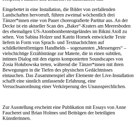
Eingebettet in eine Installation, die Bilder von zerfallenden
Landschaften hervorruft, führen zweimal wöchentlich drei
Tänzer*innen eine von Pauer choreografierte Partitur aus. An der
Decke ist ein aktueller Scan des „Baker“-Kraters am Meeresboden
des ehemaligen US-Atombombentestgeländes im Bikini Atoll zu
sehen. Von Sabina Holzer und Katrin Hornek entwickelte Texte
liefern in Form von Sprach- und Textnachrichten auf
schildkrötenförmigen Handhelds – sogenannten „Messengers“ –
vielschichtige Erzählstränge zur Materie, die in einen subtilen,
intimen Dialog mit den eigens komponierten Soundscapes von
Zosia Hołubowska treten, während die Tänzer*innen mit ihren
Bewegungen in die Tiefen des physischen Gedächtnisses
eintauchen. Das Zusammenspiel aller Elemente der Live-Installation
schafft eine sinnlich umfassende Erfahrung, eine
Versuchsanordnung einer Verkörperung des Unaussprechlichen.
Zur Ausstellung erscheint eine Publikation mit Essays von Anne
Faucheret und Brian Holmes und Beiträgen der beteiligten
Künstlerinnen.