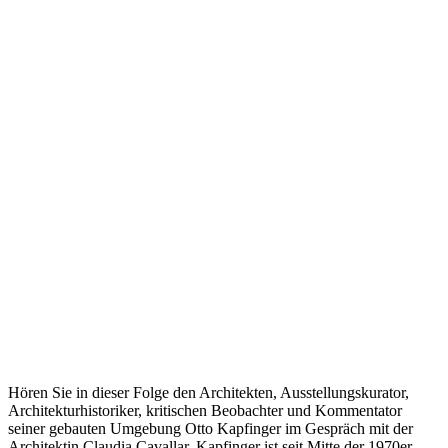
Hören Sie in dieser Folge den Architekten, Ausstellungskurator,
Architekturhistoriker, kritischen Beobachter und Kommentator
seiner gebauten Umgebung Otto Kapfinger im Gespräch mit der
Architektin Claudia Cavallar. Kapfinger ist seit Mitte der 1970er-