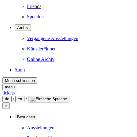
Friends
Spenden
Archiv
Vergangene Ausstellungen
Künstler*innen
Online Archiv
Shop
Menü schliessen
menü
tickets
/
/
de
en
×
Besuchen
Ausstellungen