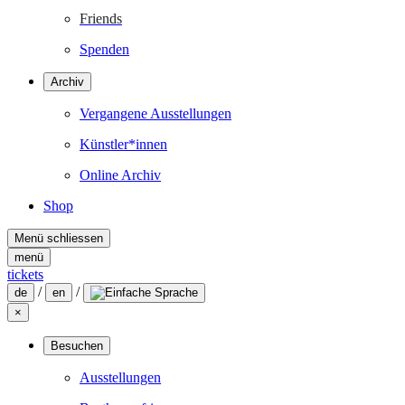
Friends
Spenden
Archiv
Vergangene Ausstellungen
Künstler*innen
Online Archiv
Shop
Menü schliessen
menü
tickets
/
/
de
en
×
Besuchen
Ausstellungen