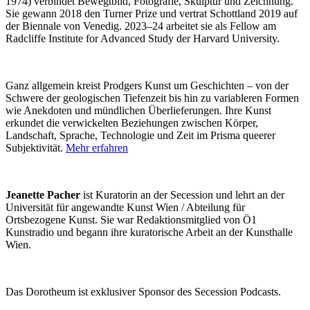
1974) verbindet Bewegtbild, Fotografie, Skulptur und Zeichnung.
Sie gewann 2018 den Turner Prize und vertrat Schottland 2019 auf
der Biennale von Venedig. 2023–24 arbeitet sie als Fellow am
Radcliffe Institute for Advanced Study der Harvard University.
Ganz allgemein kreist Prodgers Kunst um Geschichten – von der
Schwere der geologischen Tiefenzeit bis hin zu variableren Formen
wie Anekdoten und mündlichen Überlieferungen. Ihre Kunst
erkundet die verwickelten Beziehungen zwischen Körper,
Landschaft, Sprache, Technologie und Zeit im Prisma queerer
Subjektivität.
Mehr erfahren
Jeanette Pacher
ist Kuratorin an der Secession und lehrt an der
Universität für angewandte Kunst Wien / Abteilung für
Ortsbezogene Kunst. Sie war Redaktionsmitglied von Ö1
Kunstradio und begann ihre kuratorische Arbeit an der Kunsthalle
Wien.
Das Dorotheum ist exklusiver Sponsor des Secession Podcasts.