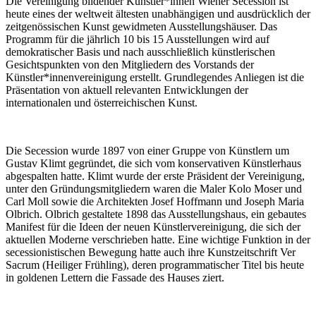
Die Vereinigung bildender Künstler*innen Wiener Secession ist
heute eines der weltweit ältesten unabhängigen und ausdrücklich der
zeitgenössischen Kunst gewidmeten Ausstellungshäuser. Das
Programm für die jährlich 10 bis 15 Ausstellungen wird auf
demokratischer Basis und nach ausschließlich künstlerischen
Gesichtspunkten von den Mitgliedern des Vorstands der
Künstler*innenvereinigung erstellt. Grundlegendes Anliegen ist die
Präsentation von aktuell relevanten Entwicklungen der
internationalen und österreichischen Kunst.
Die Secession wurde 1897 von einer Gruppe von Künstlern um
Gustav Klimt gegründet, die sich vom konservativen Künstlerhaus
abgespalten hatte. Klimt wurde der erste Präsident der Vereinigung,
unter den Gründungsmitgliedern waren die Maler Kolo Moser und
Carl Moll sowie die Architekten Josef Hoffmann und Joseph Maria
Olbrich. Olbrich gestaltete 1898 das Ausstellungshaus, ein gebautes
Manifest für die Ideen der neuen Künstlervereinigung, die sich der
aktuellen Moderne verschrieben hatte. Eine wichtige Funktion in der
secessionistischen Bewegung hatte auch ihre Kunstzeitschrift Ver
Sacrum (Heiliger Frühling), deren programmatischer Titel bis heute
in goldenen Lettern die Fassade des Hauses ziert.