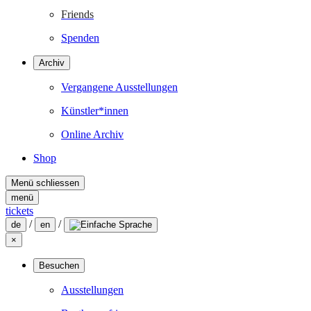
Friends
Spenden
Archiv
Vergangene Ausstellungen
Künstler*innen
Online Archiv
Shop
Menü schliessen
menü
tickets
/
/
de
en
×
Besuchen
Ausstellungen