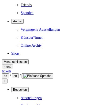
Friends
Spenden
Archiv
Vergangene Ausstellungen
Künstler*innen
Online Archiv
Shop
Menü schliessen
menü
tickets
/
/
de
en
×
Besuchen
Ausstellungen