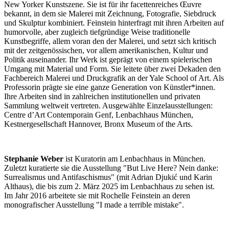
New Yorker Kunstszene. Sie ist für ihr facettenreiches Œuvre
bekannt, in dem sie Malerei mit Zeichnung, Fotografie, Siebdruck
und Skulptur kombiniert. Feinstein hinterfragt mit ihren Arbeiten auf
humorvolle, aber zugleich tiefgründige Weise traditionelle
Kunstbegriffe, allem voran den der Malerei, und setzt sich kritisch
mit der zeitgenössischen, vor allem amerikanischen, Kultur und
Politik auseinander. Ihr Werk ist geprägt von einem spielerischen
Umgang mit Material und Form. Sie leitete über zwei Dekaden den
Fachbereich Malerei und Druckgrafik an der Yale School of Art. Als
Professorin prägte sie eine ganze Generation von Künstler*innen.
Ihre Arbeiten sind in zahlreichen institutionellen und privaten
Sammlung weltweit vertreten. Ausgewählte Einzelausstellungen:
Centre d’Art Contemporain Genf, Lenbachhaus München,
Kestnergesellschaft Hannover, Bronx Museum of the Arts.
Stephanie Weber
ist Kuratorin am Lenbachhaus in München.
Zuletzt kuratierte sie die Ausstellung "But Live Here? Nein danke:
Surrealismus und Antifaschismus" (mit Adrian Djukić und Karin
Althaus), die bis zum 2. März 2025 im Lenbachhaus zu sehen ist.
Im Jahr 2016 arbeitete sie mit Rochelle Feinstein an deren
monografischer Ausstellung "I made a terrible mistake".