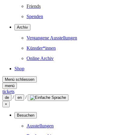
Friends
Spenden
Archiv
Vergangene Ausstellungen
Künstler*innen
Online Archiv
Shop
Menü schliessen
menü
tickets
/
/
de
en
×
Besuchen
Ausstellungen