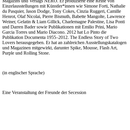
Magazins und Verlags NERO. Er produzierte eine Reihe von
Einzelausstellungen mit Künstler*innen wie Simone Forti, Nathalie
du Pasquier, Jason Dodge, Tony Cokes, Cinzia Ruggeri, Camille
Henrot, Olaf Nicolai, Pierre Bismuth, Babette Mangolte, Lawrence
Weiner, Gelatin & Liam Gillick, Charlemagne Palestine, Lisa Ponti
und Darren Bader sowie Publikationen mit Emilio Prini, Mario
Garcia Torres und Mario Diacono. 2012 hat Lo Pinto die
Publikation Documenta 1955–2012. The Endless Story of Two
Lovers herausgegeben. Er hat an zahlreichen Ausstellungskatalogen
und Magazinen mitgewirkt, darunter Spike, Mousse, Flash Art,
Purple und Rolling Stone.
(in englischer Sprache)
Eine Veranstaltung der Freunde der Secession