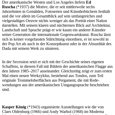
Der amerikanische Westen und Los Angeles liefern
Ed
Ruscha
(*1937) die Motive, die er seit mittlerweile sechs
Jahrzehnten in Gemälden, Fotoserien und Künstlerbüchern festhält
und die vor allem im Gesamtblick auf sein umfangreiches und
vielgestaltiges Oeuvre nichts weniger als das Porträt einer Nation
darstellen. Mit seinem klaren und nüchternen Blick auf Architektur,
Landschaft und Sprache prägt er wie kaum ein anderer Künstler
seiner Generation die internationale Gegenwartskunst. Ruscha lässt
sich in keiner vorgefassten Stilrichtung einordnen, er ist sowohl in
der Pop Art als auch in der Konzeptkunst oder in der Absurdität des
Dada mit seinem Werk zu situieren.
In der Secession setzt er sich mit der Geschichte seines eigenen
Schaffens, in diesem Fall mit Bildern der amerikanischen Flagge aus
den Jahren 1985–2017 auseinander. Gleichzeitig zeigt er zum ersten
Mal einen neuen Werkzyklus, bestehend aus Tondos, zum Teil
originale Trommeloberflächen aus Pergament, die mit Rede-
wendungen aus der amerikanischen Umgangssprache beschrieben
sind.
Kasper König
(*1943) organisierte Ausstellungen wie die von
Claes Oldenburg (1966) und Andy Warhol (1968) im Moderna