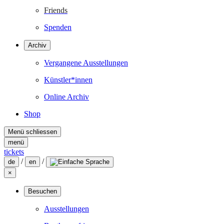
Friends
Spenden
Archiv
Vergangene Ausstellungen
Künstler*innen
Online Archiv
Shop
Menü schliessen
menü
tickets
/
/
de
en
×
Besuchen
Ausstellungen