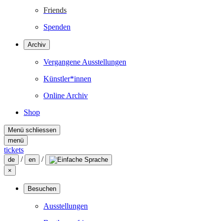
Friends
Spenden
Archiv
Vergangene Ausstellungen
Künstler*innen
Online Archiv
Shop
Menü schliessen
menü
tickets
/
/
de
en
×
Besuchen
Ausstellungen