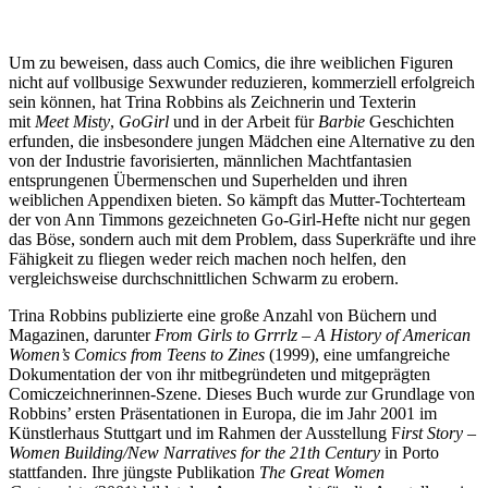
Um zu beweisen, dass auch Comics, die ihre weiblichen Figuren
nicht auf vollbusige Sexwunder reduzieren, kommerziell erfolgreich
sein können, hat Trina Robbins als Zeichnerin und Texterin
mit
Meet Misty
,
GoGirl
und in der Arbeit für
Barbie
Geschichten
erfunden, die insbesondere jungen Mädchen eine Alternative zu den
von der Industrie favorisierten, männlichen Machtfantasien
entsprungenen Übermenschen und Superhelden und ihren
weiblichen Appendixen bieten. So kämpft das Mutter-Tochterteam
der von Ann Timmons gezeichneten Go-Girl-Hefte nicht nur gegen
das Böse, sondern auch mit dem Problem, dass Superkräfte und ihre
Fähigkeit zu fliegen weder reich machen noch helfen, den
vergleichsweise durchschnittlichen Schwarm zu erobern.
Trina Robbins publizierte eine große Anzahl von Büchern und
Magazinen, darunter
From Girls to Grrrlz – A History of American
Women’s Comics from Teens to Zines
(1999), eine umfangreiche
Dokumentation der von ihr mitbegründeten und mitgeprägten
Comiczeichnerinnen-Szene. Dieses Buch wurde zur Grundlage von
Robbins’ ersten Präsentationen in Europa, die im Jahr 2001 im
Künstlerhaus Stuttgart und im Rahmen der Ausstellung F
irst Story –
Women Building/New Narratives for the 21th Century
in Porto
stattfanden. Ihre jüngste Publikation
The Great Women