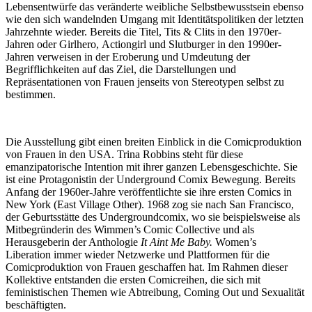
Lebensentwürfe das veränderte weibliche Selbstbewusstsein ebenso
wie den sich wandelnden Umgang mit Identitätspolitiken der letzten
Jahrzehnte wieder. Bereits die Titel, Tits & Clits in den 1970er-
Jahren oder Girlhero, Actiongirl und Slutburger in den 1990er-
Jahren verweisen in der Eroberung und Umdeutung der
Begrifflichkeiten auf das Ziel, die Darstellungen und
Repräsentationen von Frauen jenseits von Stereotypen selbst zu
bestimmen.
Die Ausstellung gibt einen breiten Einblick in die Comicproduktion
von Frauen in den USA. Trina Robbins steht für diese
emanzipatorische Intention mit ihrer ganzen Lebensgeschichte. Sie
ist eine Protagonistin der Underground Comix Bewegung. Bereits
Anfang der 1960er-Jahre veröffentlichte sie ihre ersten Comics in
New York (East Village Other). 1968 zog sie nach San Francisco,
der Geburtsstätte des Undergroundcomix, wo sie beispielsweise als
Mitbegründerin des Wimmen’s Comic Collective und als
Herausgeberin der Anthologie
It Aint Me Baby.
Women’s
Liberation immer wieder Netzwerke und Plattformen für die
Comicproduktion von Frauen geschaffen hat. Im Rahmen dieser
Kollektive entstanden die ersten Comicreihen, die sich mit
feministischen Themen wie Abtreibung, Coming Out und Sexualität
beschäftigten.