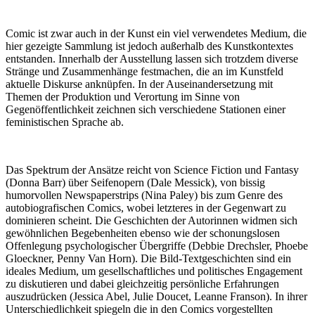
Comic ist zwar auch in der Kunst ein viel verwendetes Medium, die
hier gezeigte Sammlung ist jedoch außerhalb des Kunstkontextes
entstanden. Innerhalb der Ausstellung lassen sich trotzdem diverse
Stränge und Zusammenhänge festmachen, die an im Kunstfeld
aktuelle Diskurse anknüpfen. In der Auseinandersetzung mit
Themen der Produktion und Verortung im Sinne von
Gegenöffentlichkeit zeichnen sich verschiedene Stationen einer
feministischen Sprache ab.
Das Spektrum der Ansätze reicht von Science Fiction und Fantasy
(Donna Barr) über Seifenopern (Dale Messick), von bissig
humorvollen Newspaperstrips (Nina Paley) bis zum Genre des
autobiografischen Comics, wobei letzteres in der Gegenwart zu
dominieren scheint. Die Geschichten der Autorinnen widmen sich
gewöhnlichen Begebenheiten ebenso wie der schonungslosen
Offenlegung psychologischer Übergriffe (Debbie Drechsler, Phoebe
Gloeckner, Penny Van Horn). Die Bild-Textgeschichten sind ein
ideales Medium, um gesellschaftliches und politisches Engagement
zu diskutieren und dabei gleichzeitig persönliche Erfahrungen
auszudrücken (Jessica Abel, Julie Doucet, Leanne Franson). In ihrer
Unterschiedlichkeit spiegeln die in den Comics vorgestellten