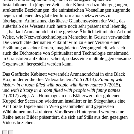
Installationen. In jüngerer Zeit ist der Künstler dazu übergegangen,
strukturelle Beziehungen, die animistischen Vorstellungen zugrunde
liegen, mit jenen des globalen Informations­netzwerkes zu
überlagern. Animismus, das älteste Glaubenssystem der Welt, das
außerhalb des Westens auch heute noch sehr präsent und lebendig
ist, hat laut Arunanondchai eine gewisse Ähnlichkeit mit der Art und
Weise, wie Netzwerktechnologien Menschen in Geister verwandeln.
Die Geschichte der nahen Zukunft wird zu einer Version einer
Erzählung aus einer fernen, imaginierten Vergangenheit, wie sich
auch die Dichotomie von Spiritualität und Technologie zunehmend
in Graustufen aufzulösen scheint, sodass eine multiple „gemeinsame
Gegenwart“ hergestellt werden kann.
Das Grafische Kabinett verwandelt Arunanondchai in eine Black
Box, in der er die drei Videoarbeiten
2556
(2013),
Painting with
history in a room filled with people with funny names 3
(2015),
und
with history in a room filled with people with funny names
4
(2017) zeigt. Als Hommage an das Blätterwerk der goldenen
Kuppel der Secession wiederum installiert er im Stiegenhaus eine
Art florale Tapete aus in Wien gesammelten und gepressten
Wildblumen und -kräutern. Vor diesem Hintergrund werden eine
Reihe neuer Bilder präsentiert, die sich auf Stills aus den gezeigten
Videos beziehen.