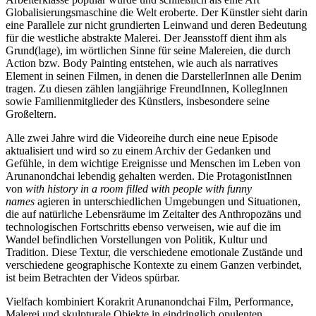
Globalisierungsmaschine die Welt eroberte. Der Künstler sieht darin
eine Parallele zur nicht grundierten Leinwand und deren Bedeutung
für die westliche abstrakte Malerei. Der Jeansstoff dient ihm als
Grund(lage), im wörtlichen Sinne für seine Malereien, die durch
Action bzw. Body Painting entstehen, wie auch als narratives
Element in seinen Filmen, in denen die DarstellerInnen alle Denim
tragen. Zu diesen zählen langjährige FreundInnen, KollegInnen
sowie Familienmitglieder des Künstlers, insbesondere seine
Großeltern.
Alle zwei Jahre wird die Videoreihe durch eine neue Episode
aktualisiert und wird so zu einem Archiv der Gedanken und
Gefühle, in dem wichtige Ereignisse und Menschen im Leben von
Arunanondchai lebendig gehalten werden. Die ProtagonistInnen
von
with history in a room filled with people with funny
names
agieren in unterschiedlichen Umgebungen und Situationen,
die auf natürliche Lebensräume im Zeitalter des Anthropozäns und
technologischen Fortschritts ebenso verweisen, wie auf die im
Wandel befindlichen Vorstellungen von Politik, Kultur und
Tradition. Diese Textur, die verschiedene emotionale Zustände und
verschiedene geographische Kontexte zu einem Ganzen verbindet,
ist beim Betrachten der Videos spürbar.
Vielfach kombiniert Korakrit Arunanondchai Film, Performance,
Malerei und skulpturale Objekte in eindringlich opulenten