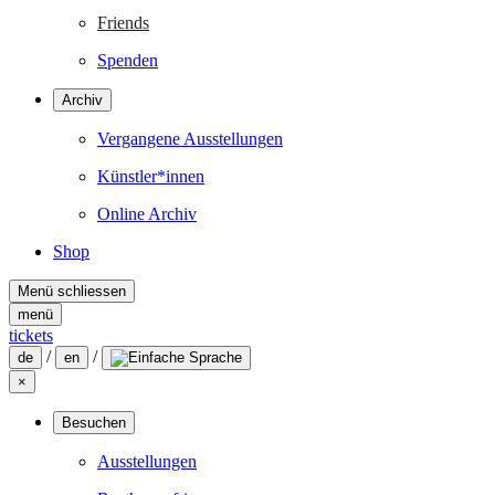
Friends
Spenden
Archiv
Vergangene Ausstellungen
Künstler*innen
Online Archiv
Shop
Menü schliessen
menü
tickets
/
/
de
en
×
Besuchen
Ausstellungen