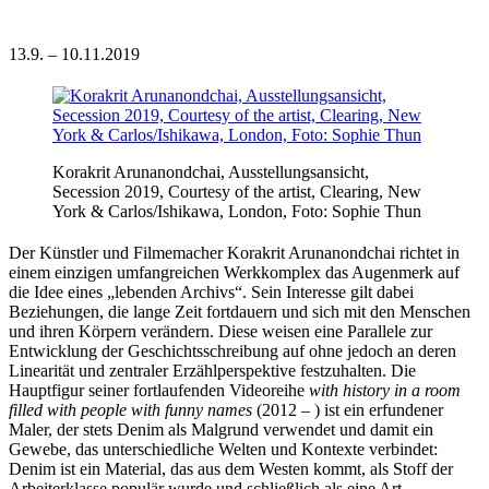
13.9. – 10.11.2019
Korakrit Arunanondchai, Ausstellungsansicht,
Secession 2019, Courtesy of the artist, Clearing, New
York & Carlos/Ishikawa, London, Foto: Sophie Thun
Der Künstler und Filmemacher Korakrit Arunanondchai richtet in
einem einzigen umfangreichen Werkkomplex das Augenmerk auf
die Idee eines „lebenden Archivs“. Sein Interesse gilt dabei
Beziehungen, die lange Zeit fortdauern und sich mit den Menschen
und ihren Körpern verändern. Diese weisen eine Parallele zur
Entwicklung der Geschichtsschreibung auf ohne jedoch an deren
Linearität und zentraler Erzählperspektive festzuhalten. Die
Hauptfigur seiner fortlaufenden Videoreihe
with history in a room
filled with people with funny names
(2012 – ) ist ein erfundener
Maler, der stets Denim als Malgrund verwendet und damit ein
Gewebe, das unterschiedliche Welten und Kontexte verbindet:
Denim ist ein Material, das aus dem Westen kommt, als Stoff der
Arbeiterklasse populär wurde und schließlich als eine Art