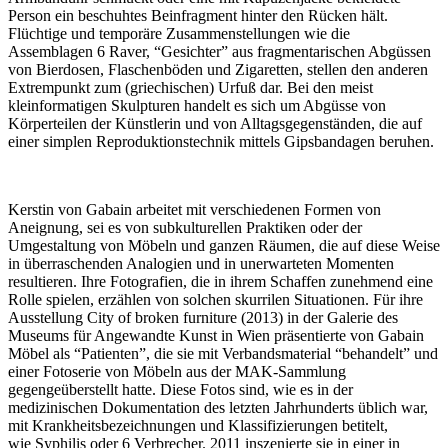
Person ein beschuhtes Beinfragment hinter den Rücken hält.
Flüchtige und temporäre Zusammenstellungen wie die
Assemblagen 6 Raver, “Gesichter” aus fragmentarischen Abgüssen
von Bierdosen, Flaschenböden und Zigaretten, stellen den anderen
Extrempunkt zum (griechischen) Urfuß dar. Bei den meist
kleinformatigen Skulpturen handelt es sich um Abgüsse von
Körperteilen der Künstlerin und von Alltagsgegenständen, die auf
einer simplen Reproduktionstechnik mittels Gipsbandagen beruhen.
Kerstin von Gabain arbeitet mit verschiedenen Formen von
Aneignung, sei es von subkulturellen Praktiken oder der
Umgestaltung von Möbeln und ganzen Räumen, die auf diese Weise
in überraschenden Analogien und in unerwarteten Momenten
resultieren. Ihre Fotografien, die in ihrem Schaffen zunehmend eine
Rolle spielen, erzählen von solchen skurrilen Situationen. Für ihre
Ausstellung City of broken furniture (2013) in der Galerie des
Museums für Angewandte Kunst in Wien präsentierte von Gabain
Möbel als “Patienten”, die sie mit Verbandsmaterial “behandelt” und
einer Fotoserie von Möbeln aus der MAK-Sammlung
gegengeüberstellt hatte. Diese Fotos sind, wie es in der
medizinischen Dokumentation des letzten Jahrhunderts üblich war,
mit Krankheitsbezeichnungen und Klassifizierungen betitelt,
wie Syphilis oder 6 Verbrecher. 2011 inszenierte sie in einer in