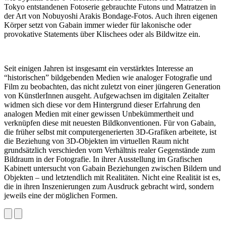
Tokyo entstandenen Fotoserie gebrauchte Futons und Matratzen in
der Art von Nobuyoshi Arakis Bondage-Fotos. Auch ihren eigenen
Körper setzt von Gabain immer wieder für lakonische oder
provokative Statements über Klischees oder als Bildwitze ein.
Seit einigen Jahren ist insgesamt ein verstärktes Interesse an
“historischen” bildgebenden Medien wie analoger Fotografie und
Film zu beobachten, das nicht zuletzt von einer jüngeren Generation
von KünstlerInnen ausgeht. Aufgewachsen im digitalen Zeitalter
widmen sich diese vor dem Hintergrund dieser Erfahrung den
analogen Medien mit einer gewissen Unbekümmertheit und
verknüpfen diese mit neuesten Bildkonventionen. Für von Gabain,
die früher selbst mit computergenerierten 3D-Grafiken arbeitete, ist
die Beziehung von 3D-Objekten im virtuellen Raum nicht
grundsätzlich verschieden vom Verhältnis realer Gegenstände zum
Bildraum in der Fotografie. In ihrer Ausstellung im Grafischen
Kabinett untersucht von Gabain Beziehungen zwischen Bildern und
Objekten – und letztendlich mit Realitäten. Nicht eine Realität ist es,
die in ihren Inszenierungen zum Ausdruck gebracht wird, sondern
jeweils eine der möglichen Formen.