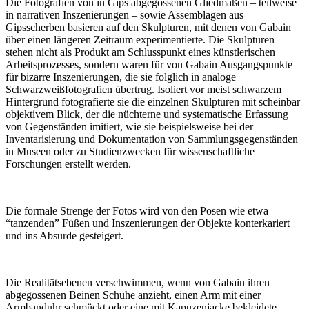
Die Fotografien von in Gips abgegossenen Gliedmaßen – teilweise
in narrativen Inszenierungen – sowie Assemblagen aus
Gipsscherben basieren auf den Skulpturen, mit denen von Gabain
über einen längeren Zeitraum experimentierte. Die Skulpturen
stehen nicht als Produkt am Schlusspunkt eines künstlerischen
Arbeitsprozesses, sondern waren für von Gabain Ausgangspunkte
für bizarre Inszenierungen, die sie folglich in analoge
Schwarzweißfotografien übertrug. Isoliert vor meist schwarzem
Hintergrund fotografierte sie die einzelnen Skulpturen mit scheinbar
objektivem Blick, der die nüchterne und systematische Erfassung
von Gegenständen imitiert, wie sie beispielsweise bei der
Inventarisierung und Dokumentation von Sammlungsgegenständen
in Museen oder zu Studienzwecken für wissenschaftliche
Forschungen erstellt werden.
Die formale Strenge der Fotos wird von den Posen wie etwa
“tanzenden” Füßen und Inszenierungen der Objekte konterkariert
und ins Absurde gesteigert.
Die Realitätsebenen verschwimmen, wenn von Gabain ihren
abgegossenen Beinen Schuhe anzieht, einen Arm mit einer
Armbanduhr schmückt oder eine mit Kapuzenjacke bekleidete