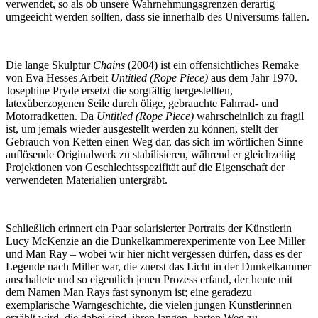
verwendet, so als ob unsere Wahrnehmungsgrenzen derartig
umgeeicht werden sollten, dass sie innerhalb des Universums fallen.
Die lange Skulptur
Chains
(2004) ist ein offensichtliches Remake
von Eva Hesses Arbeit
Untitled (Rope Piece)
aus dem Jahr 1970.
Josephine Pryde ersetzt die sorgfältig hergestellten,
latexüberzogenen Seile durch ölige, gebrauchte Fahrrad- und
Motorradketten. Da
Untitled (Rope Piece)
wahrscheinlich zu fragil
ist, um jemals wieder ausgestellt werden zu können, stellt der
Gebrauch von Ketten einen Weg dar, das sich im wörtlichen Sinne
auflösende Originalwerk zu stabilisieren, während er gleichzeitig
Projektionen von Geschlechtsspezifität auf die Eigenschaft der
verwendeten Materialien untergräbt.
Schließlich erinnert ein Paar solarisierter Portraits der Künstlerin
Lucy McKenzie an die Dunkelkammerexperimente von Lee Miller
und Man Ray – wobei wir hier nicht vergessen dürfen, dass es der
Legende nach Miller war, die zuerst das Licht in der Dunkelkammer
anschaltete und so eigentlich jenen Prozess erfand, der heute mit
dem Namen Man Rays fast synonym ist; eine geradezu
exemplarische Warngeschichte, die vielen jungen Künstlerinnen
erzählt wird, die dabei sind, ihren langen, harten Weg zu