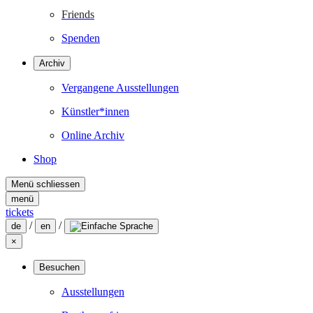
Friends
Spenden
Archiv
Vergangene Ausstellungen
Künstler*innen
Online Archiv
Shop
Menü schliessen
menü
tickets
/
/
de
en
×
Besuchen
Ausstellungen