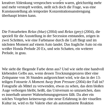
kreativer Ablenkung versprochen worden waren, gleichzeitig mehr
und mehr verstopft werden, stellt sich doch die Frage, was eine
Kunstausstellung als temporäre Konzentrationsanstrengung
überhaupt leisten kann.
Die Fotoarbeiten
Relax (blue)
(2004) und
Relax (grey)
(2004), die
speziell für die Ausstellung in der Secession entstanden, zeigen in
zwei Schritten, wie eine Farbmasse durch die Luft fliegt und im
nächsten Moment auf einem Auto landet. Das fragliche Auto ist ein
weißer Honda Prelude 20 Ex, und sein Schatten, ein weiterer
Prelude, in grau.
Wie sieht die fliegende Farbe denn aus? Und wie sieht eine handvoll
klebenden Gelbs aus, wenn dessen Trocknungsprozess über eine
Zeitspanne von 36 Stunden aufgezeichnet wird, wie das in der 13-
teiligen Fotoserie
A Moment Away from Pressure
(2004) der Fall ist?
Fotografie als Mittel zu verwenden, etwas zu sehen, das dem bloßen
Auge verborgen bleibt, heißt, das Universum so umzueichen, dass
es innerhalb unserer Wahrnehmungsgrenzen fällt. Da aber ein
solches Vorgehen keineswegs eine neue Erfahrung in der visuellen
Kultur ist, wird es für Valerie eher als automatisierte Reaktion