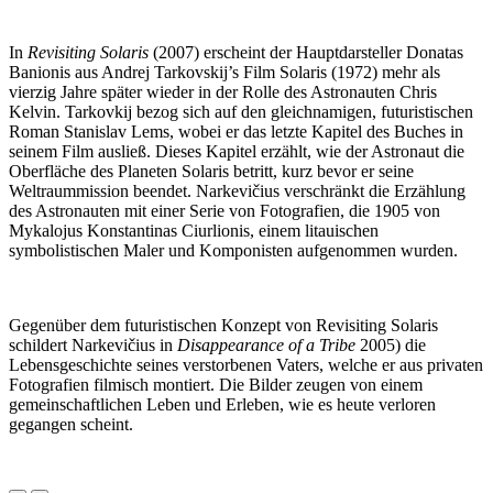
In
Revisiting Solaris
(2007) erscheint der Hauptdarsteller Donatas
Banionis aus Andrej Tarkovskij’s Film Solaris (1972) mehr als
vierzig Jahre später wieder in der Rolle des Astronauten Chris
Kelvin. Tarkovkij bezog sich auf den gleichnamigen, futuristischen
Roman Stanislav Lems, wobei er das letzte Kapitel des Buches in
seinem Film ausließ. Dieses Kapitel erzählt, wie der Astronaut die
Oberfläche des Planeten Solaris betritt, kurz bevor er seine
Weltraummission beendet. Narkevičius verschränkt die Erzählung
des Astronauten mit einer Serie von Fotografien, die 1905 von
Mykalojus Konstantinas Ciurlionis, einem litauischen
symbolistischen Maler und Komponisten aufgenommen wurden.
Gegenüber dem futuristischen Konzept von Revisiting Solaris
schildert Narkevičius in
Disappearance of a Tribe
2005) die
Lebensgeschichte seines verstorbenen Vaters, welche er aus privaten
Fotografien filmisch montiert. Die Bilder zeugen von einem
gemeinschaftlichen Leben und Erleben, wie es heute verloren
gegangen scheint.