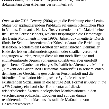
dokumentarischen Arbeitens per se hinterfragt.
Once in the XXth Century
(2004) zeigt die Errichtung einer Lenin-
Statue vor applaudierendem Publikum auf einem öffentlichen Platz
in Vilnius. Deimantas Narkevičius verwendet hierfür Material eines
litauischen Fernsehsenders, welches ursprünglich die Demontage
des Lenin-Monuments in den 1990er Jahren dokumentierte. Durch
filmische Schnitte inszenierte der Künstler daraus die Errichtung
desselben. Nachdem ein Großteil der sozialistischen Denkmäler
Ende des letzten Jahrhunderts spontan oder staatlich verordnet
abgetragen wurden, zeugen diese als nur noch flüchtige und
entmaterialisierte Spuren von einem kollektiven, aber unerfüllt
gebliebenen Glauben an eine gesellschaftliche Alternative. Mit der
„Umkehr der Bilder“ holt Deimantas Narkevičius in seinem Video
den längst zu Geschichte gewordenen Personenkult und die
öffentliche Installation ideologischer Symbole eines real
existierenden Sozialismus in die heutige Zeit. Formal ist
Once in the
XXth Century
ein ironischer Kommentar auf die sich
wiederholenden Szenen ideologischer Manifestationen in den
verschiedenen politischen Epochen und auf den daraus
resultierenden Ikonoklasmus als radikale Maßnahme von
Geschichtskorrektur.