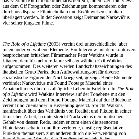
das Medium Film im dokumentarischen Stil, indem z.B. Interviews
aus dem Off Fotografien oder Zeichnungen kommentieren oder
durchaus disparate Filmtechniken und Erzählweisen simultan
überlagert werden. In der Secession zeigt Deimantas Narkevičius
vier seiner jüngsten Filme.
The Role of a Lifetime
(2003) vereint drei unterschiedliche, aber
miteinander verwobene Elemente: Ein Interview mit dem kontrovers
besprochenen britischen Filmemacher Peter Watkins wurde in
Litauen, dem für mehrere Jahre selbstgewählten Exil Watkins,
aufgenommen. Des weiteren werden Landschaftszeichnungen des
litauischen Gruto Parks, dem Aufbewahrungsort für diverse
sozialistische Figuren der Nachkriegszeit, gezeigt. Beide Elemente
verbindet Narkevicius mit Found Footage Material eines
Amateurfilmers über das alltägliche Leben in Brighton. In
The Role
of a Lifetime
wird Watkins Interview auf der Tonebene mit den
Zeichnungen und dem Found Footage Material auf der Bildebene
vereint und zueinander in Beziehung gesetzt. Spricht Watkins
manifesthaft über das Verhältnis von Realität und Fiktion in seiner
filmischen Arbeit, so unterstreicht Narkevičius den politischen
Gehalt von dessen Rede, indem er zum einen die zerstörten
Hinterlassenschaften und ihre verlorene, einstig repräsentative
Funktion thematisiert, zum anderen durch die Verwendung von
Found Footage Material den Repräsentationsgehalt des