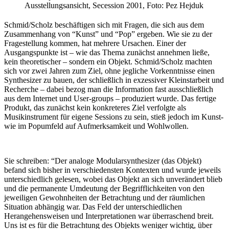
Ausstellungsansicht, Secession 2001, Foto: Pez Hejduk
Schmid/Scholz beschäftigen sich mit Fragen, die sich aus dem
Zusammenhang von “Kunst” und “Pop” ergeben. Wie sie zu der
Fragestellung kommen, hat mehrere Ursachen. Einer der
Ausgangspunkte ist – wie das Thema zunächst annehmen ließe,
kein theoretischer – sondern ein Objekt. Schmid/Scholz machten
sich vor zwei Jahren zum Ziel, ohne jegliche Vorkenntnisse einen
Synthesizer zu bauen, der schließlich in exzessiver Kleinstarbeit und
Recherche – dabei bezog man die Information fast ausschließlich
aus dem Internet und User-groups – produziert wurde. Das fertige
Produkt, das zunächst kein konkreteres Ziel verfolgte als
Musikinstrument für eigene Sessions zu sein, stieß jedoch im Kunst-
wie im Popumfeld auf Aufmerksamkeit und Wohlwollen.
Sie schreiben: “Der analoge Modularsynthesizer (das Objekt)
befand sich bisher in verschiedensten Kontexten und wurde jeweils
unterschiedlich gelesen, wobei das Objekt an sich unverändert blieb
und die permanente Umdeutung der Begrifflichkeiten von den
jeweiligen Gewohnheiten der Betrachtung und der räumlichen
Situation abhängig war. Das Feld der unterschiedlichen
Herangehensweisen und Interpretationen war überraschend breit.
Uns ist es für die Betrachtung des Objekts weniger wichtig, über