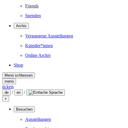
Friends
Spenden
Archiv
Vergangene Ausstellungen
Künstler*innen
Online Archiv
Shop
Menü schliessen
menü
tickets
/
/
de
en
×
Besuchen
Ausstellungen