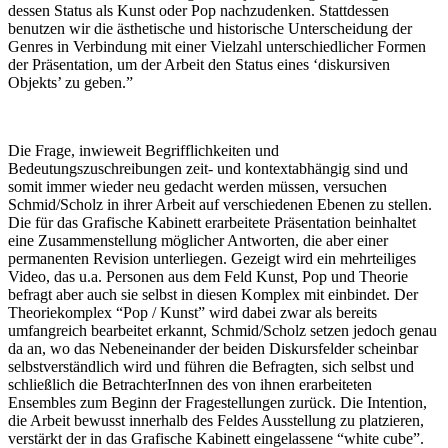
dessen Status als Kunst oder Pop nachzudenken. Stattdessen
benutzen wir die ästhetische und historische Unterscheidung der
Genres in Verbindung mit einer Vielzahl unterschiedlicher Formen
der Präsentation, um der Arbeit den Status eines ‘diskursiven
Objekts’ zu geben.”
Die Frage, inwieweit Begrifflichkeiten und
Bedeutungszuschreibungen zeit- und kontextabhängig sind und
somit immer wieder neu gedacht werden müssen, versuchen
Schmid/Scholz in ihrer Arbeit auf verschiedenen Ebenen zu stellen.
Die für das Grafische Kabinett erarbeitete Präsentation beinhaltet
eine Zusammenstellung möglicher Antworten, die aber einer
permanenten Revision unterliegen. Gezeigt wird ein mehrteiliges
Video, das u.a. Personen aus dem Feld Kunst, Pop und Theorie
befragt aber auch sie selbst in diesen Komplex mit einbindet. Der
Theoriekomplex “Pop / Kunst” wird dabei zwar als bereits
umfangreich bearbeitet erkannt, Schmid/Scholz setzen jedoch genau
da an, wo das Nebeneinander der beiden Diskursfelder scheinbar
selbstverständlich wird und führen die Befragten, sich selbst und
schließlich die BetrachterInnen des von ihnen erarbeiteten
Ensembles zum Beginn der Fragestellungen zurück. Die Intention,
die Arbeit bewusst innerhalb des Feldes Ausstellung zu platzieren,
verstärkt der in das Grafische Kabinett eingelassene “white cube”.