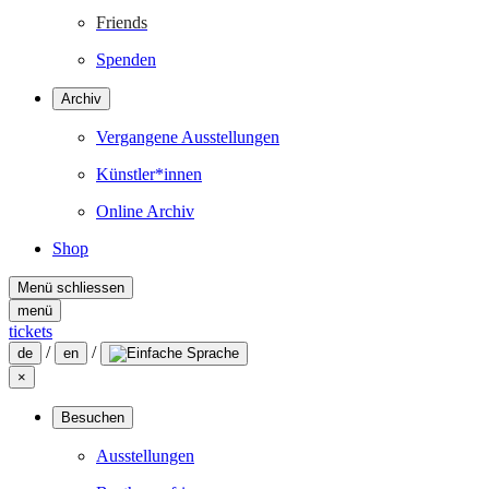
Friends
Spenden
Archiv
Vergangene Ausstellungen
Künstler*innen
Online Archiv
Shop
Menü schliessen
menü
tickets
/
/
de
en
×
Besuchen
Ausstellungen