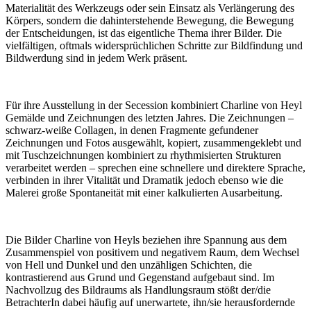
Materialität des Werkzeugs oder sein Einsatz als Verlängerung des
Körpers, sondern die dahinterstehende Bewegung, die Bewegung
der Entscheidungen, ist das eigentliche Thema ihrer Bilder. Die
vielfältigen, oftmals widersprüchlichen Schritte zur Bildfindung und
Bildwerdung sind in jedem Werk präsent.
Für ihre Ausstellung in der Secession kombiniert Charline von Heyl
Gemälde und Zeichnungen des letzten Jahres. Die Zeichnungen –
schwarz-weiße Collagen, in denen Fragmente gefundener
Zeichnungen und Fotos ausgewählt, kopiert, zusammengeklebt und
mit Tuschzeichnungen kombiniert zu rhythmisierten Strukturen
verarbeitet werden – sprechen eine schnellere und direktere Sprache,
verbinden in ihrer Vitalität und Dramatik jedoch ebenso wie die
Malerei große Spontaneität mit einer kalkulierten Ausarbeitung.
Die Bilder Charline von Heyls beziehen ihre Spannung aus dem
Zusammenspiel von positivem und negativem Raum, dem Wechsel
von Hell und Dunkel und den unzähligen Schichten, die
kontrastierend aus Grund und Gegenstand aufgebaut sind. Im
Nachvollzug des Bildraums als Handlungsraum stößt der/die
BetrachterIn dabei häufig auf unerwartete, ihn/sie herausfordernde