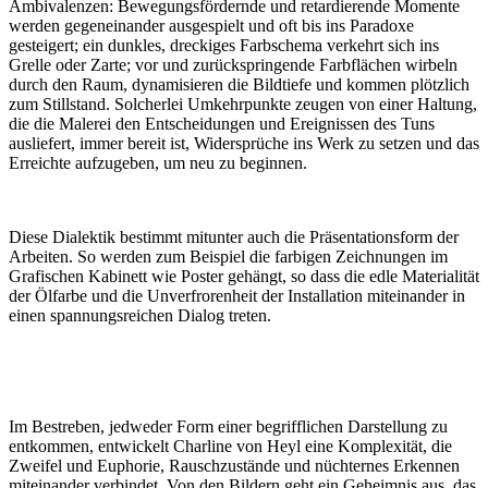
Ambivalenzen: Bewegungsfördernde und retardierende Momente
werden gegeneinander ausgespielt und oft bis ins Paradoxe
gesteigert; ein dunkles, dreckiges Farbschema verkehrt sich ins
Grelle oder Zarte; vor und zurückspringende Farbflächen wirbeln
durch den Raum, dynamisieren die Bildtiefe und kommen plötzlich
zum Stillstand. Solcherlei Umkehrpunkte zeugen von einer Haltung,
die die Malerei den Entscheidungen und Ereignissen des Tuns
ausliefert, immer bereit ist, Widersprüche ins Werk zu setzen und das
Erreichte aufzugeben, um neu zu beginnen.
Diese Dialektik bestimmt mitunter auch die Präsentationsform der
Arbeiten. So werden zum Beispiel die farbigen Zeichnungen im
Grafischen Kabinett wie Poster gehängt, so dass die edle Materialität
der Ölfarbe und die Unverfrorenheit der Installation miteinander in
einen spannungsreichen Dialog treten.
Im Bestreben, jedweder Form einer begrifflichen Darstellung zu
entkommen, entwickelt Charline von Heyl eine Komplexität, die
Zweifel und Euphorie, Rauschzustände und nüchternes Erkennen
miteinander verbindet. Von den Bildern geht ein Geheimnis aus, das