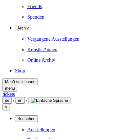
Friends
Spenden
Archiv
Vergangene Ausstellungen
Künstler*innen
Online Archiv
Shop
Menü schliessen
menü
tickets
/
/
de
en
×
Besuchen
Ausstellungen