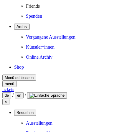
Friends
Spenden
Archiv
Vergangene Ausstellungen
Künstler*innen
Online Archiv
Shop
Menü schliessen
menü
tickets
/
/
de
en
×
Besuchen
Ausstellungen