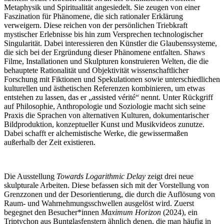
Metaphysik und Spiritualität angesiedelt. Sie zeugen von einer
Faszination für Phänomene, die sich rationaler Erklärung
verweigern. Diese reichen von der persönlichen Triebkraft
mystischer Erlebnisse bis hin zum Versprechen technologischer
Singularität. Dabei interessieren den Künstler die Glaubenssysteme,
die sich bei der Ergründung dieser Phänomene entfalten. Shaws
Filme, Installationen und Skulpturen konstruieren Welten, die die
behauptete Rationalität und Objektivität wissenschaftlicher
Forschung mit Fiktionen und Spekulationen sowie unterschiedlichen
kulturellen und ästhetischen Referenzen kombinieren, um etwas
entstehen zu lassen, das er „assisted vérité“ nennt. Unter Rückgriff
auf Philosophie, Anthropologie und Soziologie macht sich seine
Praxis die Sprachen von alternativen Kulturen, dokumentarischer
Bildproduktion, konzeptueller Kunst und Musikvideos zunutze.
Dabei schafft er alchemistische Werke, die gewissermaßen
außerhalb der Zeit existieren.
Die Ausstellung
Towards Logarithmic Delay
zeigt drei neue
skulpturale Arbeiten. Diese befassen sich mit der Vorstellung von
Grenzzonen und der Desorientierung, die durch die Auflösung von
Raum- und Wahrnehmungsschwellen ausgelöst wird. Zuerst
begegnet den Besucher*innen
Maximum Horizon
(2024), ein
Triptychon aus Buntglasfenstern ähnlich denen, die man häufig in