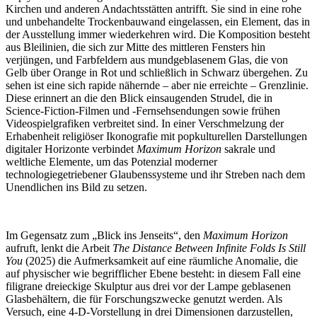
Kirchen und anderen Andachtsstätten antrifft. Sie sind in eine rohe
und unbehandelte Trockenbauwand eingelassen, ein Element, das in
der Ausstellung immer wiederkehren wird. Die Komposition besteht
aus Bleilinien, die sich zur Mitte des mittleren Fensters hin
verjüngen, und Farbfeldern aus mundgeblasenem Glas, die von
Gelb über Orange in Rot und schließlich in Schwarz übergehen. Zu
sehen ist eine sich rapide nähernde – aber nie erreichte – Grenzlinie.
Diese erinnert an die den Blick einsaugenden Strudel, die in
Science-Fiction-Filmen und -Fernsehsendungen sowie frühen
Videospielgrafiken verbreitet sind. In einer Verschmelzung der
Erhabenheit religiöser Ikonografie mit popkulturellen Darstellungen
digitaler Horizonte verbindet
Maximum Horizon
sakrale und
weltliche Elemente, um das Potenzial moderner
technologiegetriebener Glaubenssysteme und ihr Streben nach dem
Unendlichen ins Bild zu setzen.
Im Gegensatz zum „Blick ins Jenseits“, den
Maximum Horizon
aufruft, lenkt die Arbeit
The Distance Between Infinite Folds Is Still
You
(2025) die Aufmerksamkeit auf eine räumliche Anomalie, die
auf physischer wie begrifflicher Ebene besteht: in diesem Fall eine
filigrane dreieckige Skulptur aus drei vor der Lampe geblasenen
Glasbehältern, die für Forschungszwecke genutzt werden. Als
Versuch, eine 4-D-Vorstellung in drei Dimensionen darzustellen,