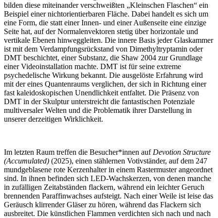
bilden diese miteinander verschweißten „Kleinschen Flaschen“ ein
Beispiel einer nichtorientierbaren Fläche. Dabei handelt es sich um
eine Form, die statt einer Innen- und einer Außenseite eine einzige
Seite hat, auf der Normalenvektoren stetig über horizontale und
vertikale Ebenen hinweggleiten. Die innere Basis jeder Glaskammer
ist mit dem Verdampfungsrückstand von Dimethyltryptamin oder
DMT beschichtet, einer Substanz, die Shaw 2004 zur Grundlage
einer Videoinstallation machte. DMT ist für seine extreme
psychedelische Wirkung bekannt. Die ausgelöste Erfahrung wird
mit der eines Quantenraums verglichen, der sich in Richtung einer
fast kaleidoskopischen Unendlichkeit entfaltet. Die Präsenz von
DMT in der Skulptur unterstreicht die fantastischen Potenziale
multiversaler Welten und die Problematik ihrer Darstellung in
unserer derzeitigen Wirklichkeit.
Im letzten Raum treffen die Besucher*innen auf
Devotion Structure
(Accumulated)
(2025), einen stählernen Votivständer, auf dem 247
mundgeblasene rote Kerzenhalter in einem Rastermuster angeordnet
sind. In ihnen befinden sich LED-Wachskerzen, von denen manche
in zufälligen Zeitabständen flackern, während ein leichter Geruch
brennenden Paraffinwachses aufsteigt. Nach einer Weile ist leise das
Geräusch klirrender Gläser zu hören, während das Flackern sich
ausbreitet. Die künstlichen Flammen verdichten sich nach und nach